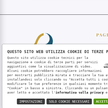
PAG
Home
QUESTO SITO WEB UTILIZZA COOKIE DI TERZE 
Serviz
Questo sito utilizza cookie tecnici per la
navigazione e cookie di terze parti per servizi
Contat
Studio Paghe è specializzato
aggiuntivi come la visualizzazione di video.
Alcuni cookie potrebbero raccogliere informazioni
nell'elaborazione paghe e buste paga,
per mostrarti pubblicità mirata e tracciare la tua a
consulenza del lavoro e gestione del
installandosi solo cliccando su "Accetta tutti i coo
personale dipendente. Assistiamo
modificare le tue preferenze in qualsiasi momento tr
"Cookie" in basso a sinistra. Cliccando su un pulsan
aziende di ogni dimensione nella
aver letto e accettato l'
informativa sulla privacy
e
provincia di Verona e su tutto il territorio
nazionale.
IMPOSTAZIONI
SOLO COOKIE NECESSARI
ACCETT