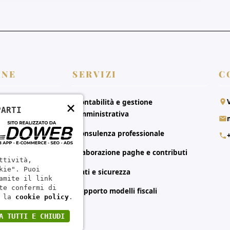
INE
SERVIZI
C
Contabilità e gestione
×
PARTI
amministrativa
i
Consulenza professionale
ti
Elaborazione paghe e contributi
ttività,
kie". Puoi
Dati e sicurezza
amite il link
te confermi di
Supporto modelli fiscali
 la
cookie policy
.
A TUTTI E CHIUDI