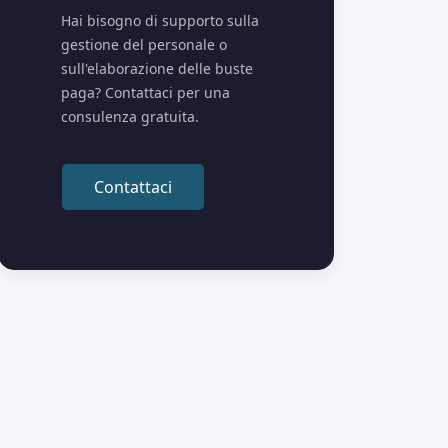
Hai bisogno di supporto sulla
gestione del personale o
sull'elaborazione delle buste
paga? Contattaci per una
consulenza gratuita.
Contattaci